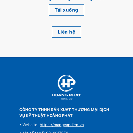
Tải xuống
Liên hệ
CÔNG TY TNHH SẢN XUẤT THƯƠNG MẠI DỊCH
VỤ KỸ THUẬT HOÀNG PHÁT
• Website:
https://mangcapdien.vn
• Mã số thuế: 0314017558