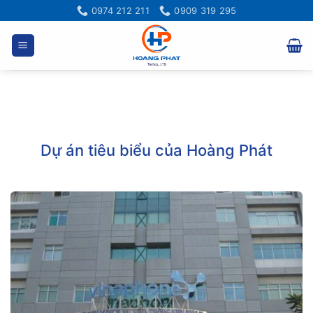
Bỏ
0974 212 211
0909 319 295
qua
nội
dung
Dự án tiêu biểu của Hoàng Phát