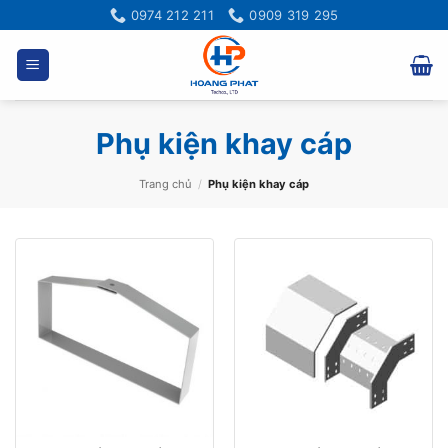
Bỏ
0974 212 211
0909 319 295
qua
nội
dung
Phụ kiện khay cáp
Trang chủ
/
Phụ kiện khay cáp