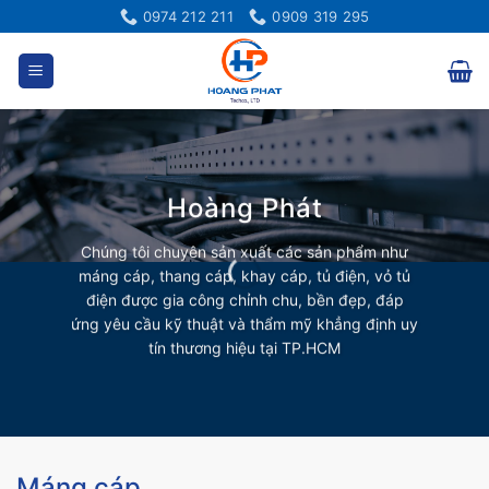
Bỏ
0974 212 211
0909 319 295
qua
nội
dung
Hoàng Phát
Chúng tôi chuyên sản xuất các sản phẩm như
máng cáp, thang cáp, khay cáp, tủ điện, vỏ tủ
điện được gia công chỉnh chu, bền đẹp, đáp
ứng yêu cầu kỹ thuật và thẩm mỹ khẳng định uy
tín thương hiệu tại TP.HCM
Máng cáp