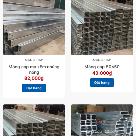
MÁNG CÁP
MÁNG CÁP
Máng cáp mạ kẽm nhúng
Máng cáp 50×50
nóng
43,000
₫
82,000
₫
Đặt hàng
Đặt hàng