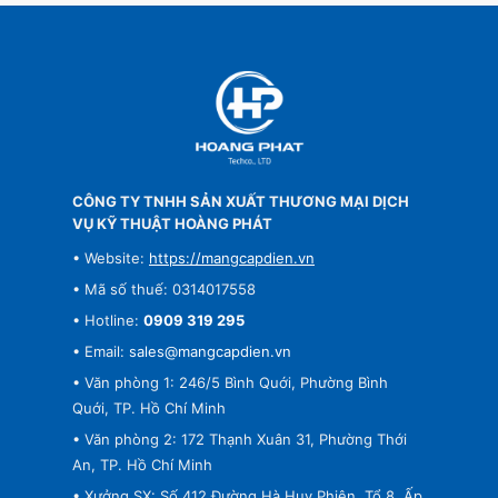
CÔNG TY TNHH SẢN XUẤT THƯƠNG MẠI DỊCH
VỤ KỸ THUẬT HOÀNG PHÁT
• Website:
https://mangcapdien.vn
• Mã số thuế: 0314017558
• Hotline:
0909 319 295
• Email:
sales@mangcapdien.vn
• Văn phòng 1: 246/5 Bình Quới, Phường Bình
Quới, TP. Hồ Chí Minh
• Văn phòng 2: 172 Thạnh Xuân 31, Phường Thới
An, TP. Hồ Chí Minh
• Xưởng SX: Số 412 Đường Hà Huy Phiên, Tổ 8, Ấp