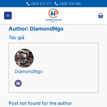
Bỏ
0974 212 211
0909 319 295
qua
nội
dung
Author:
DiamondNgo
Tác giả
DiamondNgo
Post not found for the author