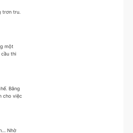
trơn tru.
ng một
cầu thi
chế. Bằng
n cho việc
ẩn… Nhờ