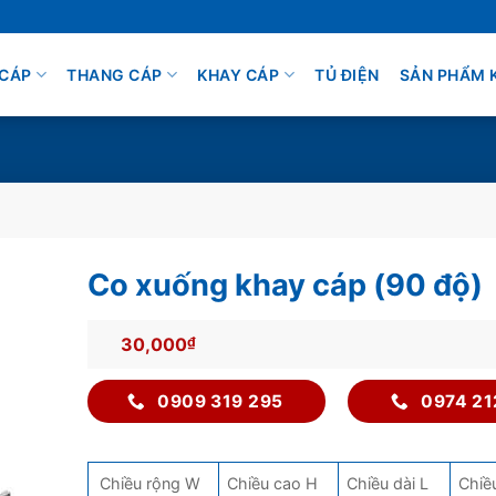
CÁP
THANG CÁP
KHAY CÁP
TỦ ĐIỆN
SẢN PHẨM 
Co xuống khay cáp (90 độ)
30,000
₫
0909 319 295
0974 21
Chiều rộng W
Chiều cao H
Chiều dài L
Chiề