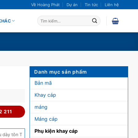
Về Hoàng Phát
Dự án
Tin tức
Liên hệ
Tìm
KHÁC
kiếm:
Danh mục sản phẩm
Bản mã
Khay cáp
máng
2 211
Máng cáp
Phụ kiện khay cáp
u dày tôn T