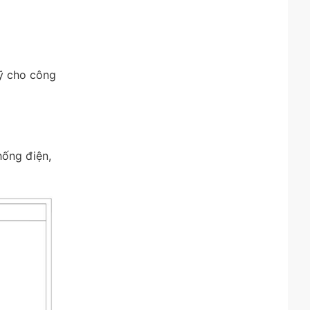
ỹ cho công
hống điện,