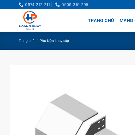
Bỏ
0974 212 211
0909 319 295
qua
nội
TRANG CHỦ
MÁNG 
dung
Trang chủ
/
Phụ kiện khay cáp