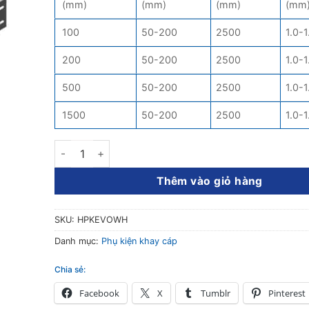
(mm)
(mm)
(mm)
(mm
100
50-200
2500
1.0-1
200
50-200
2500
1.0-1
500
50-200
2500
1.0-1
1500
50-200
2500
1.0-1
Co xuống khay cáp (90 độ) số lượng
Thêm vào giỏ hàng
SKU:
HPKEVOWH
Danh mục:
Phụ kiện khay cáp
Chia sẻ:
Facebook
X
Tumblr
Pinterest