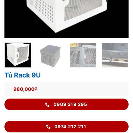
Tủ Rack 9U
980,000
₫
0909 319 295
0974 212 211