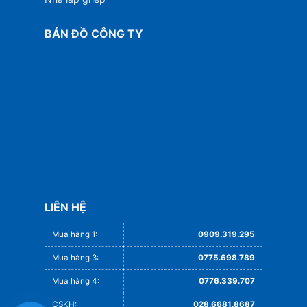
BẢN ĐỒ CÔNG TY
LIÊN HỆ
Mua hàng 1:
0909.319.295
Mua hàng 3:
0775.698.789
Mua hàng 4:
0776.339.707
CSKH:
028.6681.8687