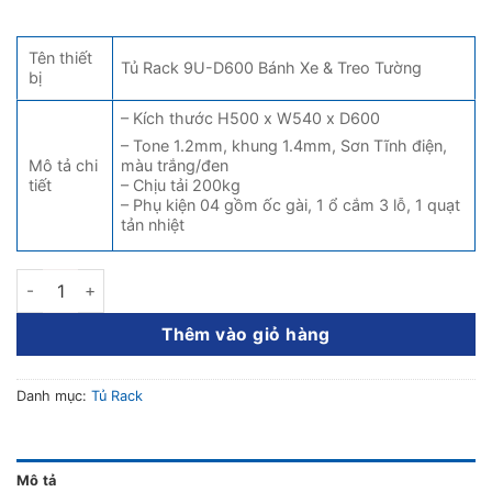
Tên thiết
Tủ Rack 9U-D600 Bánh Xe & Treo Tường
bị
– Kích thước H500 x W540 x D600
– Tone 1.2mm, khung 1.4mm, Sơn Tĩnh điện,
Mô tả chi
màu trắng/đen
tiết
– Chịu tải 200kg
– Phụ kiện 04 gồm ốc gài, 1 ổ cắm 3 lỗ, 1 quạt
tản nhiệt
Tủ Rack 9U số lượng
Thêm vào giỏ hàng
Danh mục:
Tủ Rack
Mô tả