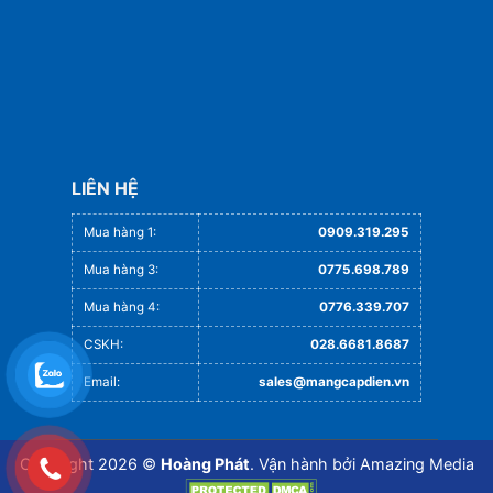
LIÊN HỆ
Mua hàng 1:
0909.319.295
Mua hàng 3:
0775.698.789
Mua hàng 4:
0776.339.707
CSKH:
028.6681.8687
Email:
sales@mangcapdien.vn
Copyright 2026 ©
Hoàng Phát
. Vận hành bởi
Amazing Media
.