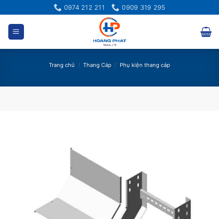
Bỏ
0974 212 211
0909 319 295
qua
nội
dung
Trang chủ
/
Thang Cáp
/
Phụ kiện thang cáp