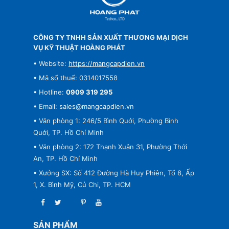
CÔNG TY TNHH SẢN XUẤT THƯƠNG MẠI DỊCH
VỤ KỸ THUẬT HOÀNG PHÁT
• Website:
https://mangcapdien.vn
• Mã số thuế: 0314017558
• Hotline:
0909 319 295
• Email:
sales@mangcapdien.vn
• Văn phòng 1: 246/5 Bình Quới, Phường Bình
Quới, TP. Hồ Chí Minh
• Văn phòng 2: 172 Thạnh Xuân 31, Phường Thới
An, TP. Hồ Chí Minh
• Xưởng SX: Số 412 Đường Hà Huy Phiên, Tổ 8, Ấp
1, X. Bình Mỹ, Củ Chi, TP. HCM
SẢN PHẨM