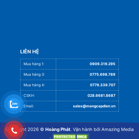
LIÊN HỆ
Mua hàng 1:
0909.319.295
Mua hàng 3:
0775.698.789
Mua hàng 4:
0776.339.707
CSKH:
028.6681.8687
Email:
sales@mangcapdien.vn
Copyright 2026 ©
Hoàng Phát
. Vận hành bởi
Amazing Media
.