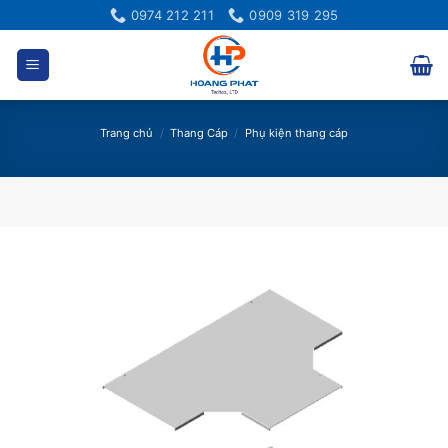
Bỏ
0974 212 211
0909 319 295
qua
nội
dung
Trang chủ
/
Thang Cáp
/
Phụ kiện thang cáp