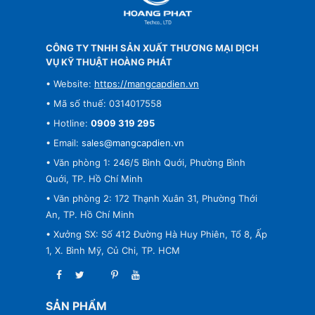
CÔNG TY TNHH SẢN XUẤT THƯƠNG MẠI DỊCH
VỤ KỸ THUẬT HOÀNG PHÁT
• Website:
https://mangcapdien.vn
• Mã số thuế: 0314017558
• Hotline:
0909 319 295
• Email:
sales@mangcapdien.vn
• Văn phòng 1: 246/5 Bình Quới, Phường Bình
Quới, TP. Hồ Chí Minh
• Văn phòng 2: 172 Thạnh Xuân 31, Phường Thới
An, TP. Hồ Chí Minh
• Xưởng SX: Số 412 Đường Hà Huy Phiên, Tổ 8, Ấp
1, X. Bình Mỹ, Củ Chi, TP. HCM
SẢN PHẨM