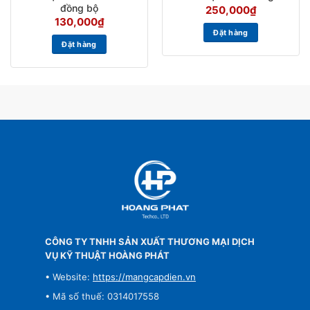
đồng bộ
250,000
₫
130,000
₫
Đặt hàng
Đặt hàng
CÔNG TY TNHH SẢN XUẤT THƯƠNG MẠI DỊCH
VỤ KỸ THUẬT HOÀNG PHÁT
• Website:
https://mangcapdien.vn
• Mã số thuế: 0314017558