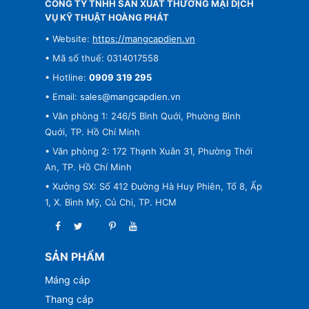
CÔNG TY TNHH SẢN XUẤT THƯƠNG MẠI DỊCH
VỤ KỸ THUẬT HOÀNG PHÁT
• Website:
https://mangcapdien.vn
• Mã số thuế: 0314017558
• Hotline:
0909 319 295
• Email:
sales@mangcapdien.vn
• Văn phòng 1: 246/5 Bình Quới, Phường Bình
Quới, TP. Hồ Chí Minh
• Văn phòng 2: 172 Thạnh Xuân 31, Phường Thới
An, TP. Hồ Chí Minh
• Xưởng SX: Số 412 Đường Hà Huy Phiên, Tổ 8, Ấp
1, X. Bình Mỹ, Củ Chi, TP. HCM
SẢN PHẨM
Máng cáp
Thang cáp