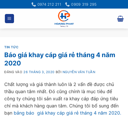
Bỏ
0974 212 211
0909 319 295
qua
nội
dung
TIN TỨC
Báo giá khay cáp giá rẻ tháng 4 năm
2020
ĐĂNG VÀO
26 THÁNG 3, 2020
BỞI
NGUYỄN VĂN TUẦN
Chất lượng và giá thành luôn là 2 vấn đề được chủ
thầu quan tâm nhất. Đó cũng chính là mục tiêu để
công ty chúng tôi sản xuất ra khay cáp đáp ứng tiêu
chí mà khách hàng quan tâm. Chúng tôi bổ sung đến
bạn
bảng báo giá khay cáp giá rẻ tháng 4 năm 2020.