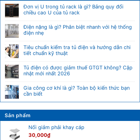
Đơn vị U trong tủ rack là gì? Bảng quy đổi
chiều cao U của tủ rack
Không
có
Điện nặng là gì? Phân biệt nhanh với hệ thống
bình
luận
điện nhẹ
ở
Đơn
Không
vị
có
Tiêu chuẩn kiểm tra tủ điện và hướng dẫn chi
U
bình
trong
luận
tiết chuẩn kỹ thuật
tủ
ở
rack
Điện
Không
là
nặng
có
Tủ điện có được giảm thuế GTGT không? Cập
gì?
là
bình
Bảng
gì?
luận
nhật mới nhất 2026
quy
Phân
ở
đổi
biệt
Tiêu
Không
chiều
nhanh
chuẩn
có
Gia công cơ khí là gì? Toàn bộ kiến thức bạn
cao
với
kiểm
bình
U
hệ
tra
luận
cần biết
của
thống
tủ
ở
tủ
điện
điện
Tủ
Không
rack
nhẹ
và
điện
có
hướng
có
bình
dẫn
được
luận
Sản phẩm
chi
giảm
ở
tiết
thuế
Gia
chuẩn
GTGT
công
Nối giảm phải khay cáp
kỹ
không?
cơ
thuật
Cập
khí
30,000
₫
nhật
là