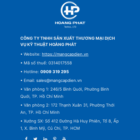
CÔNG TY TNHH SẢN XUẤT THƯƠNG MẠI DỊCH
VỤ KỸ THUẬT HOÀNG PHÁT
• Website:
https://mangcapdien.vn
• Mã số thuế: 0314017558
• Hotline:
0909 319 295
• Email:
sales@mangcapdien.vn
• Văn phòng 1: 246/5 Bình Quới, Phường Bình
Quới, TP. Hồ Chí Minh
• Văn phòng 2: 172 Thạnh Xuân 31, Phường Thới
An, TP. Hồ Chí Minh
• Xưởng SX: Số 412 Đường Hà Huy Phiên, Tổ 8, Ấp
1, X. Bình Mỹ, Củ Chi, TP. HCM