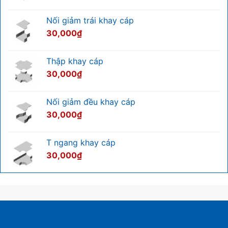
mới
gì?
nhất
Toàn
2026
bộ
Nối giảm trái khay cáp
kiến
thức
30,000
₫
bạn
cần
biết
Thập khay cáp
30,000
₫
Nối giảm đều khay cáp
30,000
₫
T ngang khay cáp
30,000
₫