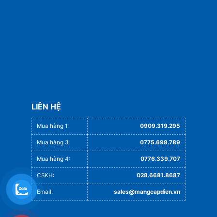
LIÊN HỆ
Mua hàng 1:
0909.319.295
Mua hàng 3:
0775.698.789
Mua hàng 4:
0776.339.707
CSKH:
028.6681.8687
Email:
sales@mangcapdien.vn