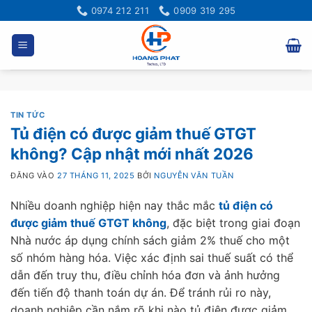
Bỏ
0974 212 211
0909 319 295
qua
nội
dung
TIN TỨC
Tủ điện có được giảm thuế GTGT
không? Cập nhật mới nhất 2026
ĐĂNG VÀO
27 THÁNG 11, 2025
BỞI
NGUYỄN VĂN TUẦN
Nhiều doanh nghiệp hiện nay thắc mắc
tủ điện có
được giảm thuế GTGT không
, đặc biệt trong giai đoạn
Nhà nước áp dụng chính sách giảm 2% thuế cho một
số nhóm hàng hóa. Việc xác định sai thuế suất có thể
dẫn đến truy thu, điều chỉnh hóa đơn và ảnh hưởng
đến tiến độ thanh toán dự án. Để tránh rủi ro này,
doanh nghiệp cần nắm rõ khi nào tủ điện được giảm