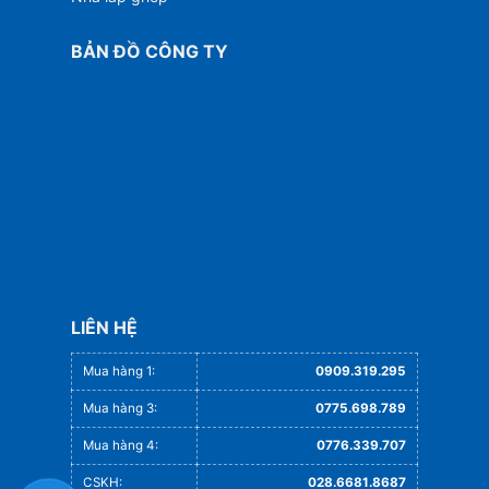
BẢN ĐỒ CÔNG TY
LIÊN HỆ
Mua hàng 1:
0909.319.295
Mua hàng 3:
0775.698.789
Mua hàng 4:
0776.339.707
CSKH:
028.6681.8687