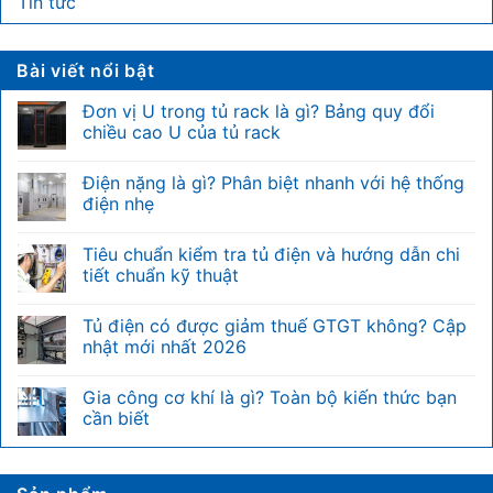
Tin tức
Bài viết nổi bật
Đơn vị U trong tủ rack là gì? Bảng quy đổi
chiều cao U của tủ rack
Không
có
Điện nặng là gì? Phân biệt nhanh với hệ thống
bình
luận
điện nhẹ
ở
Đơn
Không
vị
có
Tiêu chuẩn kiểm tra tủ điện và hướng dẫn chi
U
bình
trong
luận
tiết chuẩn kỹ thuật
tủ
ở
rack
Điện
Không
là
nặng
có
Tủ điện có được giảm thuế GTGT không? Cập
gì?
là
bình
Bảng
gì?
luận
nhật mới nhất 2026
quy
Phân
ở
đổi
biệt
Tiêu
Không
chiều
nhanh
chuẩn
có
Gia công cơ khí là gì? Toàn bộ kiến thức bạn
cao
với
kiểm
bình
U
hệ
tra
luận
cần biết
của
thống
tủ
ở
tủ
điện
điện
Tủ
Không
rack
nhẹ
và
điện
có
hướng
có
bình
dẫn
được
luận