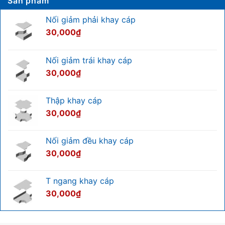
Sản phẩm
chi
giảm
ở
tiết
thuế
Gia
chuẩn
GTGT
công
Nối giảm phải khay cáp
kỹ
không?
cơ
thuật
Cập
khí
30,000
₫
nhật
là
mới
gì?
nhất
Toàn
2026
bộ
Nối giảm trái khay cáp
kiến
thức
30,000
₫
bạn
cần
biết
Thập khay cáp
30,000
₫
Nối giảm đều khay cáp
30,000
₫
T ngang khay cáp
30,000
₫