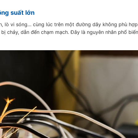
ông suất lớn
nh, lò vi sóng… cùng lúc trên một đường dây không phù hợp 
n bị chảy, dẫn đến chạm mạch. Đây là nguyên nhân phổ biế