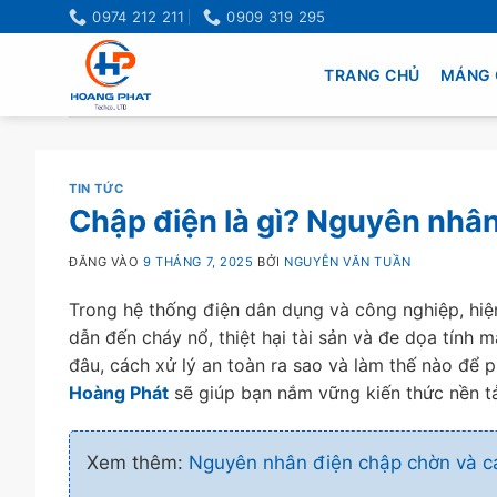
Bỏ
0974 212 211
0909 319 295
qua
nội
TRANG CHỦ
MÁNG 
dung
TIN TỨC
Chập điện là gì? Nguyên nhân
ĐĂNG VÀO
9 THÁNG 7, 2025
BỞI
NGUYỄN VĂN TUẦN
Trong hệ thống điện dân dụng và công nghiệp, hi
dẫn đến cháy nổ, thiệt hại tài sản và đe dọa tính m
đâu, cách xử lý an toàn ra sao và làm thế nào để p
Hoàng Phát
sẽ giúp bạn nắm vững kiến thức nền t
Xem thêm:
Nguyên nhân điện chập chờn và c