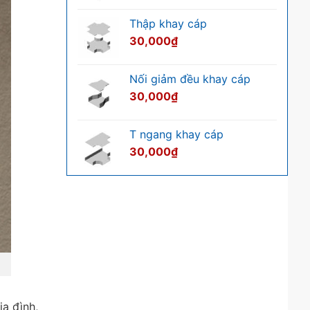
biết
Thập khay cáp
30,000
₫
Nối giảm đều khay cáp
30,000
₫
T ngang khay cáp
30,000
₫
ia đình,