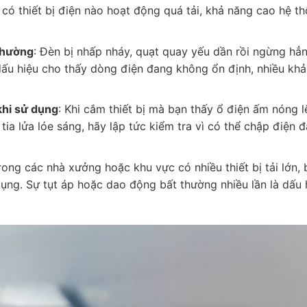
có thiết bị điện nào hoạt động quá tải, khả năng cao hệ t
 thường
: Đèn bị nhấp nháy, quạt quay yếu dần rồi ngừng hẳn
dấu hiệu cho thấy dòng điện đang không ổn định, nhiều kh
khi sử dụng
: Khi cắm thiết bị mà bạn thấy ổ điện ấm nóng l
tia lửa lóe sáng, hãy lập tức kiểm tra vì có thể chập điện 
Trong các nhà xưởng hoặc khu vực có nhiều thiết bị tải lớn,
ng. Sự tụt áp hoặc dao động bất thường nhiều lần là dấu 