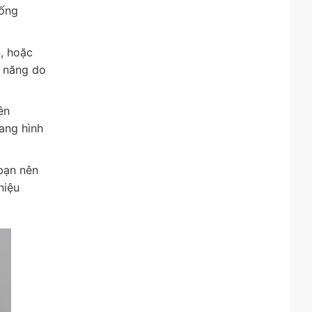
hống
, hoặc
ả năng do
ên
đang hình
 bạn nên
hiệu