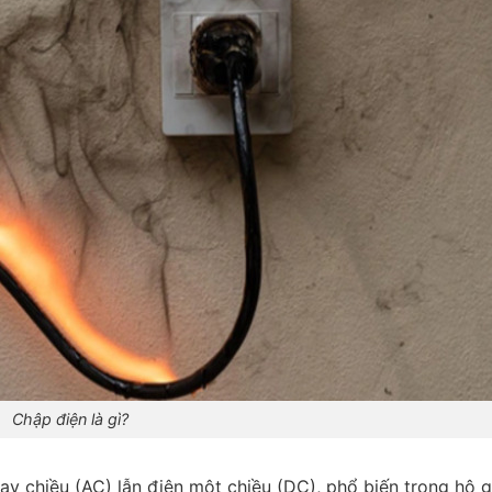
Chập điện là gì?
ay chiều (AC) lẫn điện một chiều (DC), phổ biến trong hộ g