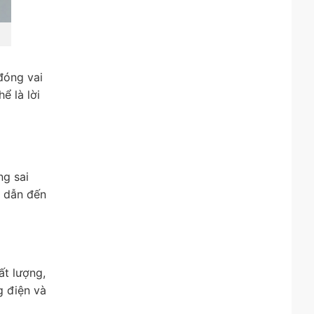
 đóng vai
ể là lời
ng sai
t dẫn đến
ất lượng,
g điện và