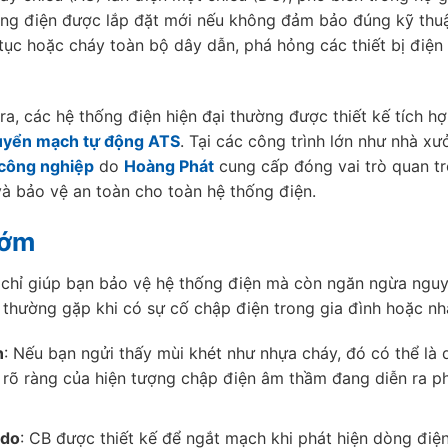
ống điện được lắp đặt mới nếu không đảm bảo đúng kỹ thuậ
tục hoặc cháy toàn bộ dây dẫn, phá hỏng các thiết bị điện
 ra, các hệ thống điện hiện đại thường được thiết kế tích h
huyển mạch tự động ATS
. Tại các công trình lớn như nhà x
 công nghiệp
do
Hoàng Phát
cung cấp đóng vai trò quan t
và bảo vệ an toàn cho toàn hệ thống điện.
sớm
chỉ giúp bạn bảo vệ hệ thống điện mà còn ngăn ngừa nguy
ện thường gặp khi có sự cố chập điện trong gia đình hoặc n
n
: Nếu bạn ngửi thấy mùi khét như nhựa cháy, đó có thể là 
n rõ ràng của hiện tượng chập điện âm thầm đang diễn ra ph
 do
: CB được thiết kế để ngắt mạch khi phát hiện dòng điệ