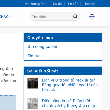
Về Hoàng Phát
Dự án
Tin tức
Liên hệ
Tìm
KHÁC
kiếm:
Chuyên mục
Gia công cơ khí
Tin tức
àng đầu
Bài viết nổi bật
 nhân do
Đơn vị U trong tủ rack là gì?
i đây của
Bảng quy đổi chiều cao U của
tủ rack
Không
có
Điện nặng là gì? Phân biệt
bình
luận
nhanh với hệ thống điện nhẹ
ở