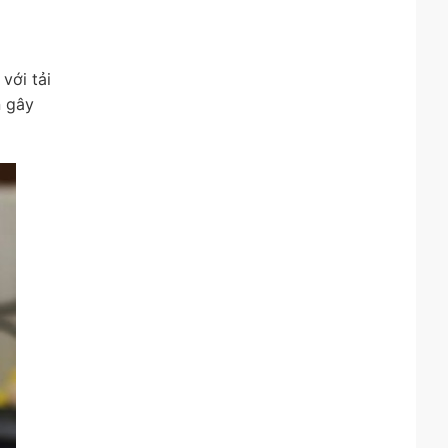
với tải
n gây