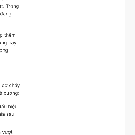
t. Trong
 đang
ợp thêm
ưởng hay
rọng
 cơ cháy
hà xưởng:
dấu hiệu
ía sau
n vượt