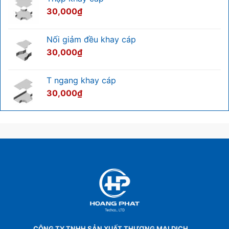
30,000
₫
Nối giảm đều khay cáp
30,000
₫
T ngang khay cáp
30,000
₫
CÔNG TY TNHH SẢN XUẤT THƯƠNG MẠI DỊCH