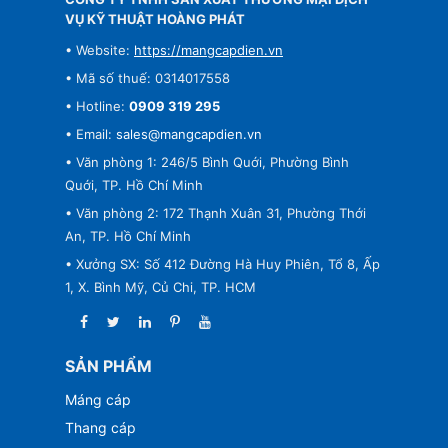
VỤ KỸ THUẬT HOÀNG PHÁT
• Website:
https://mangcapdien.vn
• Mã số thuế: 0314017558
• Hotline:
0909 319 295
• Email:
sales@mangcapdien.vn
• Văn phòng 1: 246/5 Bình Quới, Phường Bình
Quới, TP. Hồ Chí Minh
• Văn phòng 2: 172 Thạnh Xuân 31, Phường Thới
An, TP. Hồ Chí Minh
• Xưởng SX: Số 412 Đường Hà Huy Phiên, Tổ 8, Ấp
1, X. Bình Mỹ, Củ Chi, TP. HCM
SẢN PHẨM
Máng cáp
Thang cáp