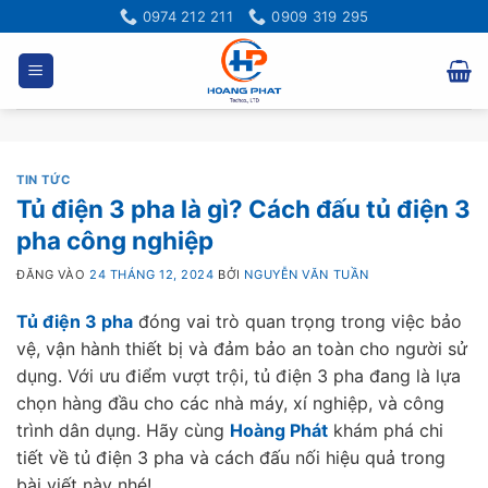
Bỏ
0974 212 211
0909 319 295
qua
nội
dung
TIN TỨC
Tủ điện 3 pha là gì? Cách đấu tủ điện 3
pha công nghiệp
ĐĂNG VÀO
24 THÁNG 12, 2024
BỞI
NGUYỄN VĂN TUẦN
Tủ điện 3 pha
đóng vai trò quan trọng trong việc bảo
vệ, vận hành thiết bị và đảm bảo an toàn cho người sử
dụng. Với ưu điểm vượt trội, tủ điện 3 pha đang là lựa
chọn hàng đầu cho các nhà máy, xí nghiệp, và công
trình dân dụng. Hãy cùng
Hoàng Phát
khám phá chi
tiết về tủ điện 3 pha và cách đấu nối hiệu quả trong
bài viết này nhé!