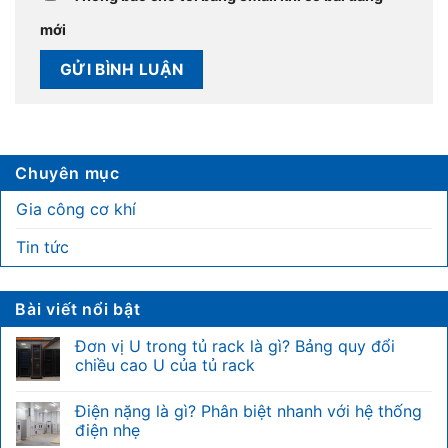
mới
Chuyên mục
Gia công cơ khí
Tin tức
Bài viết nổi bật
Đơn vị U trong tủ rack là gì? Bảng quy đổi
chiều cao U của tủ rack
Không
có
Điện nặng là gì? Phân biệt nhanh với hệ thống
bình
luận
điện nhẹ
ở