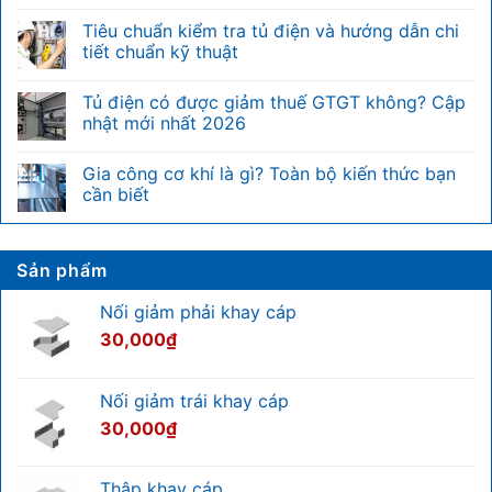
Đơn
Không
vị
có
Tiêu chuẩn kiểm tra tủ điện và hướng dẫn chi
U
bình
trong
luận
tiết chuẩn kỹ thuật
tủ
ở
rack
Điện
Không
là
nặng
có
Tủ điện có được giảm thuế GTGT không? Cập
gì?
là
bình
Bảng
gì?
luận
nhật mới nhất 2026
quy
Phân
ở
đổi
biệt
Tiêu
Không
chiều
nhanh
chuẩn
có
Gia công cơ khí là gì? Toàn bộ kiến thức bạn
cao
với
kiểm
bình
U
hệ
tra
luận
cần biết
của
thống
tủ
ở
tủ
điện
điện
Tủ
Không
rack
nhẹ
và
điện
có
hướng
có
bình
dẫn
được
luận
Sản phẩm
chi
giảm
ở
tiết
thuế
Gia
chuẩn
GTGT
công
Nối giảm phải khay cáp
kỹ
không?
cơ
thuật
Cập
khí
30,000
₫
nhật
là
mới
gì?
nhất
Toàn
2026
bộ
Nối giảm trái khay cáp
kiến
thức
30,000
₫
bạn
cần
biết
Thập khay cáp