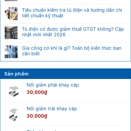
Đơn
Không
vị
có
Tiêu chuẩn kiểm tra tủ điện và hướng dẫn chi
U
bình
trong
luận
tiết chuẩn kỹ thuật
tủ
ở
rack
Điện
Không
là
nặng
có
Tủ điện có được giảm thuế GTGT không? Cập
gì?
là
bình
Bảng
gì?
luận
nhật mới nhất 2026
quy
Phân
ở
đổi
biệt
Tiêu
Không
chiều
nhanh
chuẩn
có
Gia công cơ khí là gì? Toàn bộ kiến thức bạn
cao
với
kiểm
bình
U
hệ
tra
luận
cần biết
của
thống
tủ
ở
tủ
điện
điện
Tủ
Không
rack
nhẹ
và
điện
có
hướng
có
bình
dẫn
được
luận
Sản phẩm
chi
giảm
ở
tiết
thuế
Gia
chuẩn
GTGT
công
Nối giảm phải khay cáp
kỹ
không?
cơ
thuật
Cập
khí
30,000
₫
nhật
là
mới
gì?
nhất
Toàn
2026
bộ
Nối giảm trái khay cáp
kiến
thức
30,000
₫
bạn
cần
biết