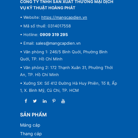
CÔNG TY TNHH SẢN XUẤT THƯƠNG MẠI DỊCH
VỤ KỸ THUẬT HOÀNG PHÁT
• Website:
https://mangcapdien.vn
• Mã số thuế: 0314017558
• Hotline:
0909 319 295
• Email:
sales@mangcapdien.vn
• Văn phòng 1: 246/5 Bình Quới, Phường Bình
Quới, TP. Hồ Chí Minh
• Văn phòng 2: 172 Thạnh Xuân 31, Phường Thới
An, TP. Hồ Chí Minh
• Xưởng SX: Số 412 Đường Hà Huy Phiên, Tổ 8, Ấp
1, X. Bình Mỹ, Củ Chi, TP. HCM
SẢN PHẨM
Máng cáp
Thang cáp