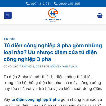
Bỏ
0974 212 211
0909 319 295
qua
nội
dung
TIN TỨC
Tủ điện công nghiệp 3 pha gồm những
loại nào? Ưu nhược điểm của tủ điện
công nghiệp 3 pha
ĐĂNG VÀO
7 THÁNG 3, 2024
BỞI
NGUYỄN VĂN TUẦN
Tủ điện 3 pha là một thiết bị điện không thể thiếu
trong các hệ thống điện lớn như nhà máy, công xưởng
hay tòa nhà với vai trò bảo vệ và kiểm soát dòng điện.
Vậy
tủ điện công nghiệp 3 pha
gồm những loại nào và
ưu nhược điểm của tủ điện công nghiệp 3 pha ra sao?