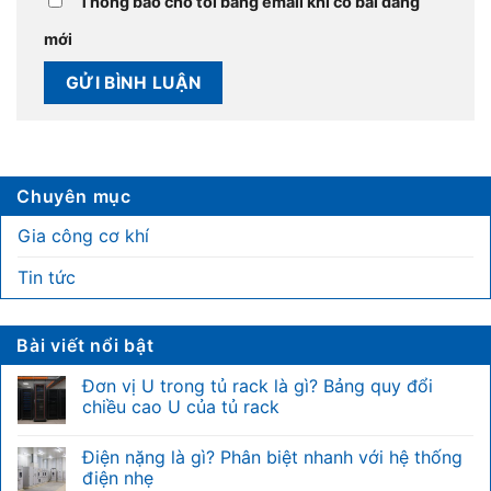
Thông báo cho tôi bằng email khi có bài đăng
mới
Chuyên mục
Gia công cơ khí
Tin tức
Bài viết nổi bật
Đơn vị U trong tủ rack là gì? Bảng quy đổi
chiều cao U của tủ rack
Không
có
Điện nặng là gì? Phân biệt nhanh với hệ thống
bình
luận
điện nhẹ
ở