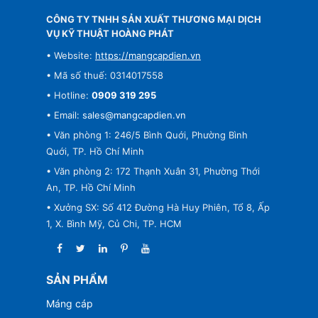
CÔNG TY TNHH SẢN XUẤT THƯƠNG MẠI DỊCH
VỤ KỸ THUẬT HOÀNG PHÁT
• Website:
https://mangcapdien.vn
• Mã số thuế: 0314017558
• Hotline:
0909 319 295
• Email:
sales@mangcapdien.vn
• Văn phòng 1: 246/5 Bình Quới, Phường Bình
Quới, TP. Hồ Chí Minh
• Văn phòng 2: 172 Thạnh Xuân 31, Phường Thới
An, TP. Hồ Chí Minh
• Xưởng SX: Số 412 Đường Hà Huy Phiên, Tổ 8, Ấp
1, X. Bình Mỹ, Củ Chi, TP. HCM
SẢN PHẨM
Máng cáp