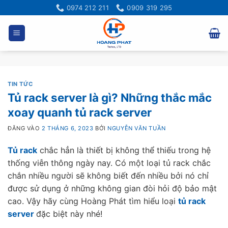
Bỏ
0974 212 211
0909 319 295
qua
nội
dung
TIN TỨC
Tủ rack server là gì? Những thắc mắc
xoay quanh tủ rack server
ĐĂNG VÀO
2 THÁNG 6, 2023
BỞI
NGUYỄN VĂN TUẦN
Tủ rack
chắc hẳn là thiết bị không thể thiếu trong hệ
thống viễn thông ngày nay. Có một loại tủ rack chắc
chắn nhiều người sẽ không biết đến nhiều bởi nó chỉ
được sử dụng ở những không gian đòi hỏi độ bảo mật
cao. Vậy hãy cùng Hoàng Phát tìm hiểu loại
tủ rack
server
đặc biệt này nhé!