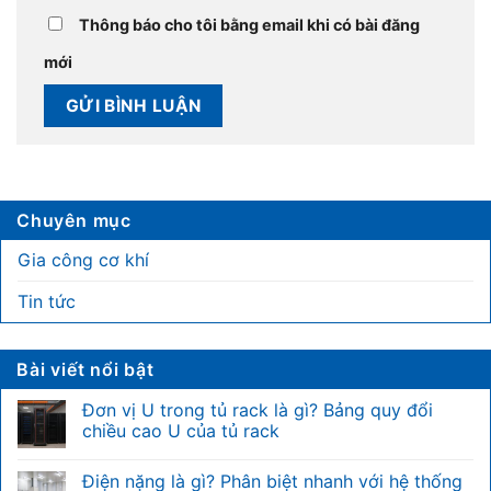
Thông báo cho tôi bằng email khi có bài đăng
mới
Chuyên mục
Gia công cơ khí
Tin tức
Bài viết nổi bật
Đơn vị U trong tủ rack là gì? Bảng quy đổi
chiều cao U của tủ rack
Không
có
Điện nặng là gì? Phân biệt nhanh với hệ thống
bình