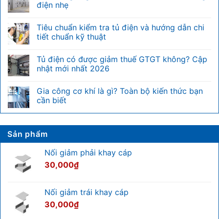
luận
điện nhẹ
ở
Đơn
Không
vị
có
Tiêu chuẩn kiểm tra tủ điện và hướng dẫn chi
U
bình
trong
luận
tiết chuẩn kỹ thuật
tủ
ở
rack
Điện
Không
là
nặng
có
Tủ điện có được giảm thuế GTGT không? Cập
gì?
là
bình
Bảng
gì?
luận
nhật mới nhất 2026
quy
Phân
ở
đổi
biệt
Tiêu
Không
chiều
nhanh
chuẩn
có
Gia công cơ khí là gì? Toàn bộ kiến thức bạn
cao
với
kiểm
bình
U
hệ
tra
luận
cần biết
của
thống
tủ
ở
tủ
điện
điện
Tủ
Không
rack
nhẹ
và
điện
có
hướng
có
bình
dẫn
được
luận
Sản phẩm
chi
giảm
ở
tiết
thuế
Gia
chuẩn
GTGT
công
Nối giảm phải khay cáp
kỹ
không?
cơ
thuật
Cập
khí
30,000
₫
nhật
là
mới
gì?
nhất
Toàn
2026
bộ
Nối giảm trái khay cáp
kiến
thức
30,000
₫
bạn
cần
biết