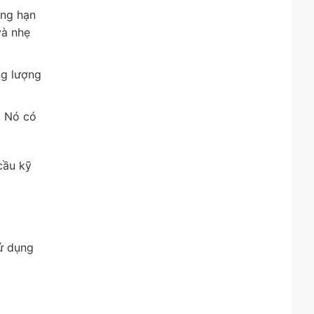
ẳng hạn
và nhẹ
ng lượng
. Nó có
cầu kỹ
sử dụng