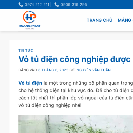
Bỏ
0974 212 211
0909 319 295
qua
nội
TRANG CHỦ
MÁNG 
dung
TIN TỨC
Vỏ tủ điện công nghiệp được l
ĐĂNG VÀO
8 THÁNG 6, 2023
BỞI
NGUYỄN VĂN TUẦN
Vỏ tủ điện
là một trong những bộ phận quan trọng 
cho hệ thống điện tại khu vực đó. Để cho tủ điện
cách tốt nhất thì phần lớp vỏ ngoài của tủ điện cũ
vỏ tủ điện công nghiệp nhé!