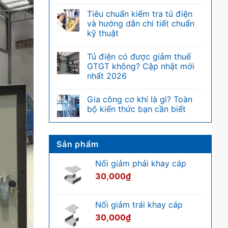
Đơn
Không
vị
có
Tiêu chuẩn kiểm tra tủ điện
U
bình
trong
luận
và hướng dẫn chi tiết chuẩn
tủ
ở
kỹ thuật
rack
Điện
là
nặng
Không
gì?
là
có
Bảng
gì?
Tủ điện có được giảm thuế
bình
quy
Phân
luận
GTGT không? Cập nhật mới
đổi
biệt
ở
chiều
nhanh
nhất 2026
Tiêu
cao
với
chuẩn
U
hệ
Không
kiểm
của
thống
có
tra
Gia công cơ khí là gì? Toàn
tủ
điện
bình
tủ
rack
nhẹ
luận
bộ kiến thức bạn cần biết
điện
ở
và
Tủ
Không
hướng
điện
có
dẫn
có
bình
chi
được
luận
Sản phẩm
tiết
giảm
ở
chuẩn
thuế
Gia
kỹ
GTGT
công
Nối giảm phải khay cáp
thuật
không?
cơ
Cập
khí
30,000
₫
nhật
là
mới
gì?
nhất
Toàn
2026
bộ
Nối giảm trái khay cáp
kiến
thức
30,000
₫
bạn
cần