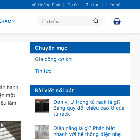
Về Hoàng Phát
Dự án
Tin tức
Liên hệ
Tìm
KHÁC
kiếm:
Chuyên mục
Gia công cơ khí
Tin tức
vận hành
Bài viết nổi bật
iện một
Đơn vị U trong tủ rack là gì?
iệu làm
Bảng quy đổi chiều cao U của
tủ rack
Không
có
Điện nặng là gì? Phân biệt
bình
luận
nhanh với hệ thống điện nhẹ
ở