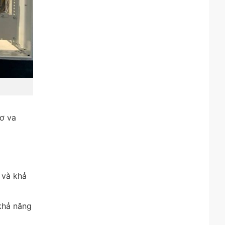
cơ va
 và khả
khả năng