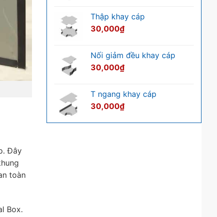
biết
Thập khay cáp
30,000
₫
Nối giảm đều khay cáp
30,000
₫
T ngang khay cáp
30,000
₫
p. Đây
 khung
an toàn
al Box.