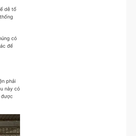
ể dễ tổ
 thống
húng có
hác để
ện phải
ệu này có
ó được