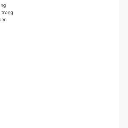
ong
 trong
bên