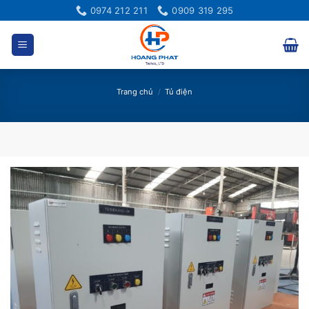
Bỏ
0974 212 211
0909 319 295
qua
nội
dung
Trang chủ
/
Tủ điện