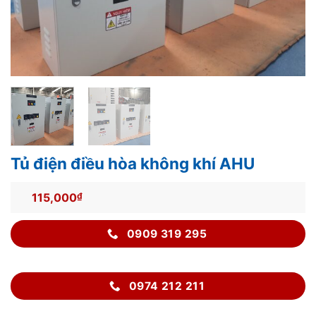
Tủ điện điều hòa không khí AHU
115,000
₫
0909 319 295
0974 212 211