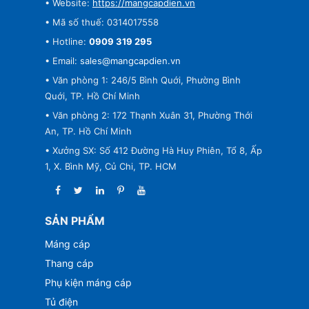
• Website:
https://mangcapdien.vn
• Mã số thuế: 0314017558
• Hotline:
0909 319 295
• Email:
sales@mangcapdien.vn
• Văn phòng 1: 246/5 Bình Quới, Phường Bình
Quới, TP. Hồ Chí Minh
• Văn phòng 2: 172 Thạnh Xuân 31, Phường Thới
An, TP. Hồ Chí Minh
• Xưởng SX: Số 412 Đường Hà Huy Phiên, Tổ 8, Ấp
1, X. Bình Mỹ, Củ Chi, TP. HCM
SẢN PHẨM
Máng cáp
Thang cáp
Phụ kiện máng cáp
Tủ điện