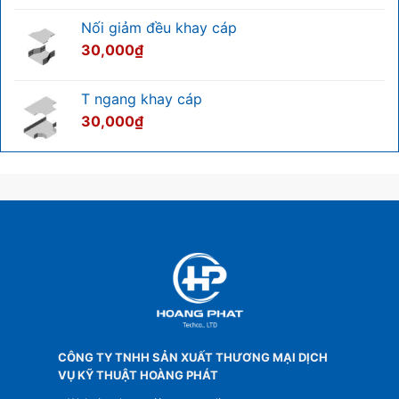
Nối giảm đều khay cáp
30,000
₫
T ngang khay cáp
30,000
₫
CÔNG TY TNHH SẢN XUẤT THƯƠNG MẠI DỊCH
VỤ KỸ THUẬT HOÀNG PHÁT