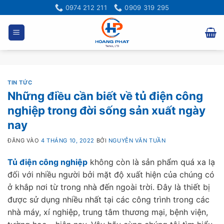
Bỏ
0974 212 211
0909 319 295
qua
nội
dung
TIN TỨC
Những điều cần biết về tủ điện công
nghiệp trong đời sống sản xuất ngày
nay
ĐĂNG VÀO
4 THÁNG 10, 2022
BỞI
NGUYỄN VĂN TUẦN
Tủ điện công nghiệp
không còn là sản phẩm quá xa lạ
đối với nhiều người bởi mặt độ xuất hiện của chúng có
ở khắp nơi từ trong nhà đến ngoài trời. Đây là thiết bị
được sử dụng nhiều nhất tại các công trình trong các
nhà máy, xí nghiệp, trung tâm thương mại, bệnh viện,