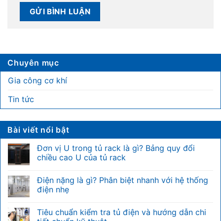
Chuyên mục
Gia công cơ khí
Tin tức
Bài viết nổi bật
Đơn vị U trong tủ rack là gì? Bảng quy đổi
chiều cao U của tủ rack
Không
có
Điện nặng là gì? Phân biệt nhanh với hệ thống
bình
luận
điện nhẹ
ở
Đơn
Không
vị
có
Tiêu chuẩn kiểm tra tủ điện và hướng dẫn chi
U
bình
trong
luận