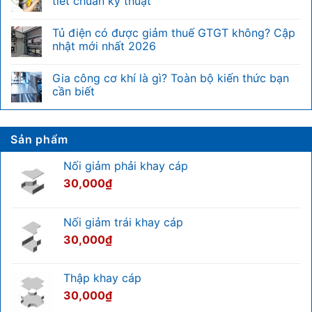
tiết chuẩn kỹ thuật
tủ
ở
rack
Điện
Không
là
nặng
có
Tủ điện có được giảm thuế GTGT không? Cập
gì?
là
bình
Bảng
gì?
luận
nhật mới nhất 2026
quy
Phân
ở
đổi
biệt
Tiêu
Không
chiều
nhanh
chuẩn
có
Gia công cơ khí là gì? Toàn bộ kiến thức bạn
cao
với
kiểm
bình
U
hệ
tra
luận
cần biết
của
thống
tủ
ở
tủ
điện
điện
Tủ
Không
rack
nhẹ
và
điện
có
hướng
có
bình
dẫn
được
luận
Sản phẩm
chi
giảm
ở
tiết
thuế
Gia
chuẩn
GTGT
công
Nối giảm phải khay cáp
kỹ
không?
cơ
thuật
Cập
khí
30,000
₫
nhật
là
mới
gì?
nhất
Toàn
2026
bộ
Nối giảm trái khay cáp
kiến
thức
30,000
₫
bạn
cần
biết
Thập khay cáp
30,000
₫