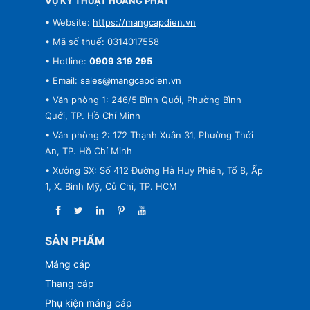
VỤ KỸ THUẬT HOÀNG PHÁT
• Website:
https://mangcapdien.vn
• Mã số thuế: 0314017558
• Hotline:
0909 319 295
• Email:
sales@mangcapdien.vn
• Văn phòng 1: 246/5 Bình Quới, Phường Bình
Quới, TP. Hồ Chí Minh
• Văn phòng 2: 172 Thạnh Xuân 31, Phường Thới
An, TP. Hồ Chí Minh
• Xưởng SX: Số 412 Đường Hà Huy Phiên, Tổ 8, Ấp
1, X. Bình Mỹ, Củ Chi, TP. HCM
SẢN PHẨM
Máng cáp
Thang cáp
Phụ kiện máng cáp