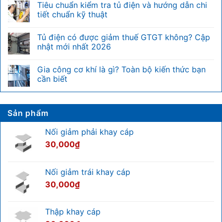
Tiêu chuẩn kiểm tra tủ điện và hướng dẫn chi
U
bình
trong
luận
tiết chuẩn kỹ thuật
tủ
ở
rack
Điện
Không
là
nặng
có
Tủ điện có được giảm thuế GTGT không? Cập
gì?
là
bình
Bảng
gì?
luận
nhật mới nhất 2026
quy
Phân
ở
đổi
biệt
Tiêu
Không
chiều
nhanh
chuẩn
có
Gia công cơ khí là gì? Toàn bộ kiến thức bạn
cao
với
kiểm
bình
U
hệ
tra
luận
cần biết
của
thống
tủ
ở
tủ
điện
điện
Tủ
Không
rack
nhẹ
và
điện
có
hướng
có
bình
dẫn
được
luận
Sản phẩm
chi
giảm
ở
tiết
thuế
Gia
chuẩn
GTGT
công
Nối giảm phải khay cáp
kỹ
không?
cơ
thuật
Cập
khí
30,000
₫
nhật
là
mới
gì?
nhất
Toàn
2026
bộ
Nối giảm trái khay cáp
kiến
thức
30,000
₫
bạn
cần
biết
Thập khay cáp