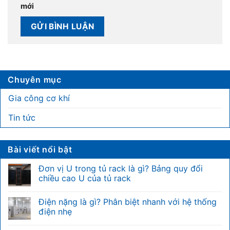
mới
Chuyên mục
Gia công cơ khí
Tin tức
Bài viết nổi bật
Đơn vị U trong tủ rack là gì? Bảng quy đổi
chiều cao U của tủ rack
Không
có
Điện nặng là gì? Phân biệt nhanh với hệ thống
bình
luận
điện nhẹ
ở
Đơn
Không
vị
có