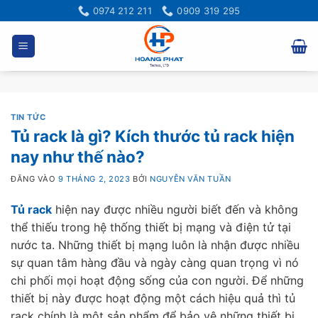
Bỏ
0974 212 211
0909 319 295
qua
nội
dung
TIN TỨC
Tủ rack là gì? Kích thước tủ rack hiện
nay như thế nào?
ĐĂNG VÀO
9 THÁNG 2, 2023
BỞI
NGUYỄN VĂN TUẦN
Tủ rack
hiện nay được nhiều người biết đến và không
thể thiếu trong hệ thống thiết bị mạng và điện tử tại
nước ta. Những thiết bị mạng luôn là nhận được nhiều
sự quan tâm hàng đầu và ngày càng quan trọng vì nó
chi phối mọi hoạt động sống của con người. Để những
thiết bị này được hoạt động một cách hiệu quả thì tủ
rack chính là một sản phẩm để bảo vệ những thiết bị