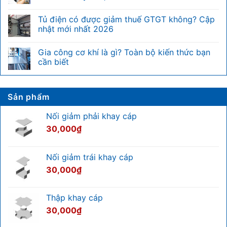
rack
Điện
Không
là
nặng
có
Tủ điện có được giảm thuế GTGT không? Cập
gì?
là
bình
Bảng
gì?
luận
nhật mới nhất 2026
quy
Phân
ở
đổi
biệt
Tiêu
Không
chiều
nhanh
chuẩn
có
Gia công cơ khí là gì? Toàn bộ kiến thức bạn
cao
với
kiểm
bình
U
hệ
tra
luận
cần biết
của
thống
tủ
ở
tủ
điện
điện
Tủ
Không
rack
nhẹ
và
điện
có
hướng
có
bình
dẫn
được
luận
Sản phẩm
chi
giảm
ở
tiết
thuế
Gia
chuẩn
GTGT
công
Nối giảm phải khay cáp
kỹ
không?
cơ
thuật
Cập
khí
30,000
₫
nhật
là
mới
gì?
nhất
Toàn
2026
bộ
Nối giảm trái khay cáp
kiến
thức
30,000
₫
bạn
cần
biết
Thập khay cáp
30,000
₫