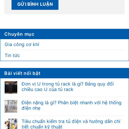
Chuyên mục
Gia công cơ khí
Tin tức
Bài viết nổi bật
Đơn vị U trong tủ rack là gì? Bảng quy đổi
chiều cao U của tủ rack
Không
có
Điện nặng là gì? Phân biệt nhanh với hệ thống
bình
luận
điện nhẹ
ở
Đơn
Không
vị
có
Tiêu chuẩn kiểm tra tủ điện và hướng dẫn chi
U
bình
trong
luận
tiết chuẩn kỹ thuật
tủ
ở