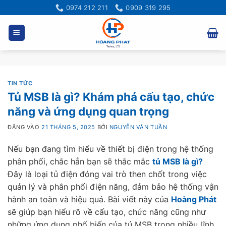
Bỏ
0974 212 211
0909 319 295
qua
nội
dung
TIN TỨC
Tủ MSB là gì? Khám phá cấu tạo, chức
năng và ứng dụng quan trọng
ĐĂNG VÀO
21 THÁNG 5, 2025
BỞI
NGUYỄN VĂN TUẦN
Nếu bạn đang tìm hiểu về thiết bị điện trong hệ thống
phân phối, chắc hẳn bạn sẽ thắc mắc
tủ MSB là gì?
Đây là loại tủ điện đóng vai trò then chốt trong việc
quản lý và phân phối điện năng, đảm bảo hệ thống vận
hành an toàn và hiệu quả. Bài viết này của
Hoàng Phát
sẽ giúp bạn hiểu rõ về cấu tạo, chức năng cũng như
những ứng dụng phổ biến của tủ MSB trong nhiều lĩnh