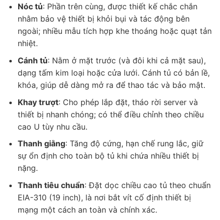
Nóc tủ
: Phần trên cùng, được thiết kế chắc chắn
nhằm bảo vệ thiết bị khỏi bụi và tác động bên
ngoài; nhiều mẫu tích hợp khe thoáng hoặc quạt tản
nhiệt.
Cánh tủ
: Nằm ở mặt trước (và đôi khi cả mặt sau),
dạng tấm kim loại hoặc cửa lưới. Cánh tủ có bản lề,
khóa, giúp dễ dàng mở ra để thao tác và bảo mật.
Khay trượt
: Cho phép lắp đặt, tháo rời server và
thiết bị nhanh chóng; có thể điều chỉnh theo chiều
cao U tùy nhu cầu.
Thanh giằng
: Tăng độ cứng, hạn chế rung lắc, giữ
sự ổn định cho toàn bộ tủ khi chứa nhiều thiết bị
nặng.
Thanh tiêu chuẩn
: Đặt dọc chiều cao tủ theo chuẩn
EIA-310 (19 inch), là nơi bắt vít cố định thiết bị
mạng một cách an toàn và chính xác.