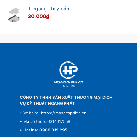
T ngang khay cáp
30,000
₫
CÔNG TY TNHH SẢN XUẤT THƯƠNG MẠI DỊCH
VỤ KỸ THUẬT HOÀNG PHÁT
• Website:
https://mangcapdien.vn
• Mã số thuế: 0314017558
• Hotline:
0909 319 295