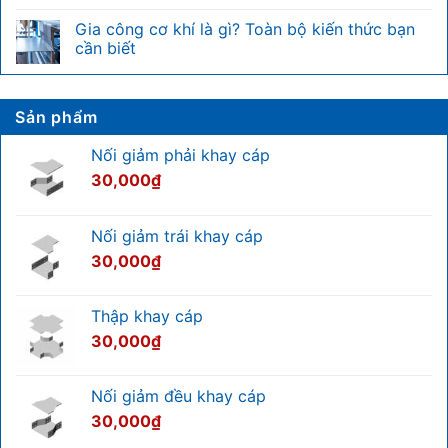
đổi
biệt
Tiêu
Không
chiều
nhanh
chuẩn
có
Gia công cơ khí là gì? Toàn bộ kiến thức bạn
cao
với
kiểm
bình
U
hệ
tra
luận
cần biết
của
thống
tủ
ở
tủ
điện
điện
Tủ
Không
rack
nhẹ
và
điện
có
hướng
có
bình
dẫn
được
luận
Sản phẩm
chi
giảm
ở
tiết
thuế
Gia
chuẩn
GTGT
công
Nối giảm phải khay cáp
kỹ
không?
cơ
thuật
Cập
khí
30,000
₫
nhật
là
mới
gì?
nhất
Toàn
2026
bộ
Nối giảm trái khay cáp
kiến
thức
30,000
₫
bạn
cần
biết
Thập khay cáp
30,000
₫
Nối giảm đều khay cáp
30,000
₫