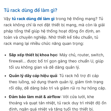
Tủ rack dùng để làm gì?
Vậy
tủ rack dùng để làm gì
trong hệ thống mạng? Tủ
rack không chỉ là nơi đặt thiết bị mạng, mà còn là giải
pháp tổng thể giúp hệ thống hoạt động ổn định, an
toàn và chuyên nghiệp. Nhờ thiết kế tiêu chuẩn, tủ
rack mang lại nhiều chức năng quan trọng:
Sắp xếp thiết bị khoa học
: Máy chủ, router, switch,
firewall… được bố trí gọn gàng theo chuẩn U, giúp
tối ưu không gian và dễ dàng quản lý.
Quản lý dây cáp hiệu quả
: Tủ rack hỗ trợ đi cáp
theo luồng, sử dụng thanh quản lý, giảm tình trạng
rối dây, dễ dàng bảo trì và giảm rủi ro hư hỏng cáp.
Đảm bảo làm mát & airflow
: Với cửa lưới, khe
thoáng và quạt tản nhiệt, tủ rack duy trì nhiệt độ ổn
định, ngăn quá nhiệt và tăng tuổi thọ thiết bị.