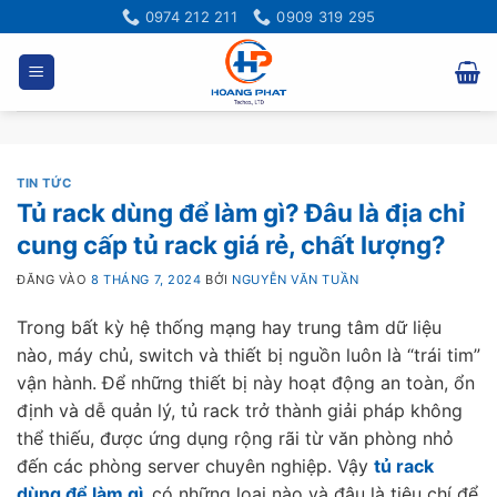
Bỏ
0974 212 211
0909 319 295
qua
nội
dung
TIN TỨC
Tủ rack dùng để làm gì? Đâu là địa chỉ
cung cấp tủ rack giá rẻ, chất lượng?
ĐĂNG VÀO
8 THÁNG 7, 2024
BỞI
NGUYỄN VĂN TUẦN
Trong bất kỳ hệ thống mạng hay trung tâm dữ liệu
nào, máy chủ, switch và thiết bị nguồn luôn là “trái tim”
vận hành. Để những thiết bị này hoạt động an toàn, ổn
định và dễ quản lý, tủ rack trở thành giải pháp không
thể thiếu, được ứng dụng rộng rãi từ văn phòng nhỏ
đến các phòng server chuyên nghiệp. Vậy
tủ rack
dùng để làm gì
,
có những loại nào và đâu là tiêu chí để