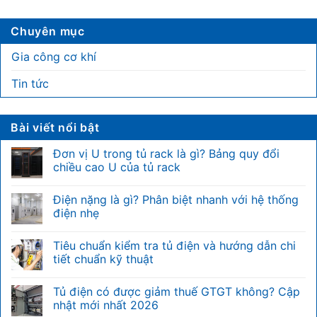
Chuyên mục
Gia công cơ khí
Tin tức
Bài viết nổi bật
Đơn vị U trong tủ rack là gì? Bảng quy đổi
chiều cao U của tủ rack
Không
có
Điện nặng là gì? Phân biệt nhanh với hệ thống
bình
luận
điện nhẹ
ở
Đơn
Không
vị
có
Tiêu chuẩn kiểm tra tủ điện và hướng dẫn chi
U
bình
trong
luận
tiết chuẩn kỹ thuật
tủ
ở
rack
Điện
Không
là
nặng
có
Tủ điện có được giảm thuế GTGT không? Cập
gì?
là
bình
Bảng
gì?
luận
nhật mới nhất 2026
quy
Phân
ở