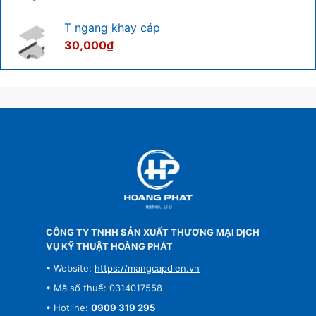
T ngang khay cáp
30,000
₫
CÔNG TY TNHH SẢN XUẤT THƯƠNG MẠI DỊCH
VỤ KỸ THUẬT HOÀNG PHÁT
• Website:
https://mangcapdien.vn
• Mã số thuế: 0314017558
• Hotline:
0909 319 295