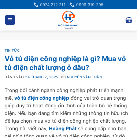
Bỏ
0974 212 211
0909 319 295
qua
nội
dung
TIN TỨC
Vỏ tủ điện công nghiệp là gì? Mua vỏ
tủ điện chất lượng ở đâu?
ĐĂNG VÀO
24 THÁNG 2, 2025
BỞI
NGUYỄN VĂN TUẦN
Trong bối cảnh ngành công nghiệp phát triển mạnh
mẽ,
vỏ tủ điện công nghiệp
đóng vai trò quan trọng
giúp duy trì hoạt động ổn định của toàn bộ hệ thống
điện. Nếu bạn đang tìm kiếm những thông tin hữu ích
để lựa chọn mua vỏ tủ điện công nghiệp chất lượng.
Trong bài viết này,
Hoàng Phát
sẽ cung cấp cho bạn
cái nhìn tổng quan về vỏ tủ điện công nghiệp, từ đó