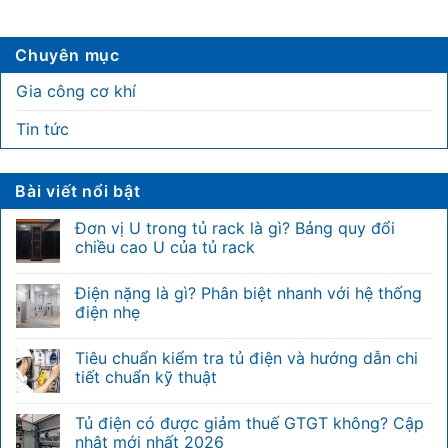
Chuyên mục
Gia công cơ khí
Tin tức
Bài viết nổi bật
Đơn vị U trong tủ rack là gì? Bảng quy đổi
chiều cao U của tủ rack
Không
có
Điện nặng là gì? Phân biệt nhanh với hệ thống
bình
luận
điện nhẹ
ở
Đơn
Không
vị
có
Tiêu chuẩn kiểm tra tủ điện và hướng dẫn chi
U
bình
trong
luận
tiết chuẩn kỹ thuật
tủ
ở
rack
Điện
Không
là
nặng
có
Tủ điện có được giảm thuế GTGT không? Cập
gì?
là
bình
Bảng
gì?
luận
nhật mới nhất 2026